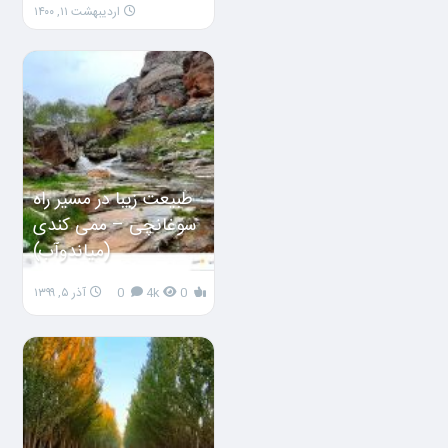
اردیبهشت ۱۱, ۱۴۰۰
طبیعت زیبا در مسیر راه
سوغانچی – ممی کندی
(میاندوآب)
0
4k
0
آذر ۵, ۱۳۹۹