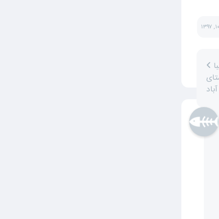
عکس هنری زیبا
تای
باد