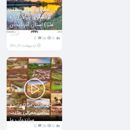
تصاویر زیبا از منطقه
گردشگری پارالار (پاره
علیا) استان آذربایجان
غربی
0
3k
0
اردیبهشت ۲۲, ۱۴۰۰
شهرستان میاندوآب و
تیزر معرفی سایت
میاندوآب ما
0
3k
0