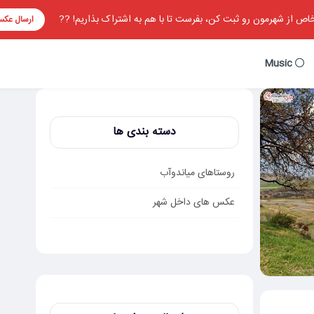
ص از شهرمون رو ثبت کن، بفرست تا با هم به اشتراک بذاریم! ??
ارسال عک
Music
دسته بندی ها
روستاهای میاندوآب
عکس های داخل شهر