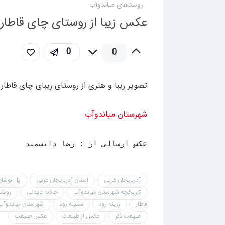
روستاهای میاندوآب
عکس زیبا از روستای چای قاطار
0
0
تصویر زیبا و هنری از روستای زیبای چای قاطار
شهرستان میاندوآب
عکس ارسالی از : رضا دانشمند
آذربایجان غربی
استان آذربایجان غربی
پل قوشا
تاریخچه شهرستان میاندوآب
جاذبه دیدنی
روست
قاطار
زرینه رود
سمینه رود
شهرستان میاندوآب
طبیعت بکر
عکس از طبیعت
عکس طبیعت