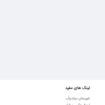
لینک های مفید
شهرستان میاندوآب