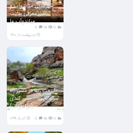
شهرستان میاندوآب و
تیزر معرفی سایت
میاندوآب ما
0
3k
0
اردیبهشت ۱۱, ۱۴۰۰
طبیعت زیبا در مسیر راه
سوغانچی – ممی کندی
(میاندوآب)
0
4k
0
آذر ۵, ۱۳۹۹