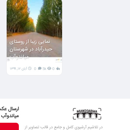
نمایی زیبا از روستای
حیدرآباد در شهرستان
میاندوآب
0
5k
0
آبان ۱۲, ۱۳۹۹
ارسال عکس
میاندوآب
در تلاشیم آرشیوی کامل و جامع در قالب تصاویر از