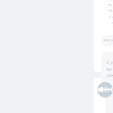
 رود
دوآب
از
ب
تصویر زیبا از
دوه
چان