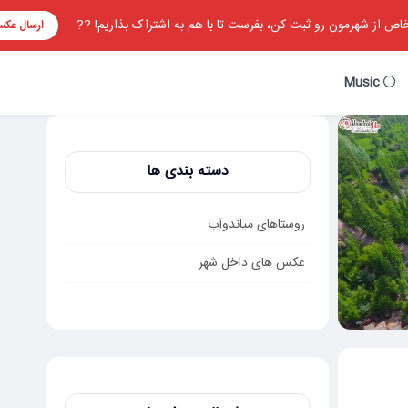
ص از شهرمون رو ثبت کن، بفرست تا با هم به اشتراک بذاریم! ??
ارسال عک
Music
دسته بندی ها
روستاهای میاندوآب
عکس های داخل شهر