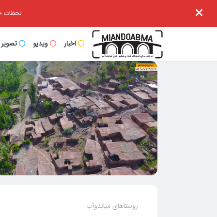
لحظات خا
اخبار
ویدیو
تصویر
روستاهای میاندوآب