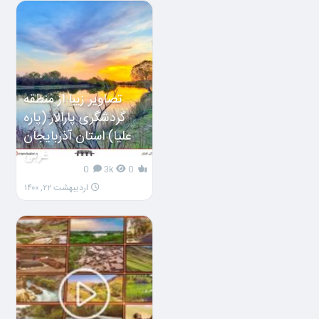
تصاویر زیبا از منطقه
گردشگری پارالار (پاره
علیا) استان آذربایجان
غربی
0
3k
0
اردیبهشت ۲۲, ۱۴۰۰